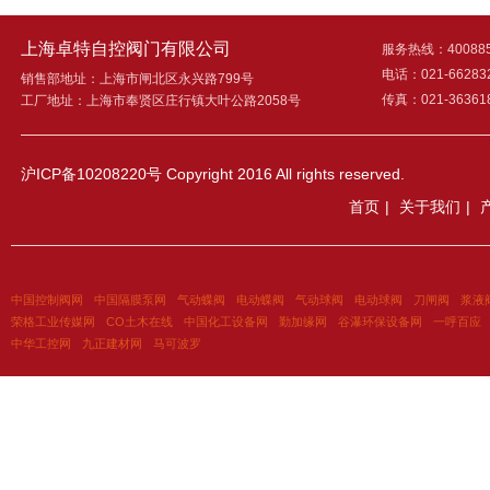
上海卓特自控阀门有限公司
服务热线：400885
电话：021-66283
销售部地址：上海市闸北区永兴路799号
传真：021-36361
工厂地址：上海市奉贤区庄行镇大叶公路2058号
沪ICP备10208220号
Copyright 2016 All rights reserved.
首页
|
关于我们
|
中国控制阀网
中国隔膜泵网
气动蝶阀
电动蝶阀
气动球阀
电动球阀
刀闸阀
浆液
荣格工业传媒网
CO土木在线
中国化工设备网
勤加缘网
谷瀑环保设备网
一呼百应
中华工控网
九正建材网
马可波罗