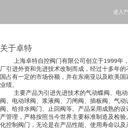
进入产
关于卓特
上海卓特自控阀门有限公司创立于1999年
厂引进外资和先进技术改制而成，经过十多年的
国占有一定的市场份额，并在东南亚以及欧美国
业绩。
主要产品为引进先进技术的气动蝶阀、电动
阀、电动球阀、浆液阀、刀闸阀、插板阀、气动
阀、给排水阀门、止回阀等。产品采用成熟的设
产管理，严格按照当今世界主要标准制造及检验
化控制阀门，无论是在产品性能、使用寿命以及