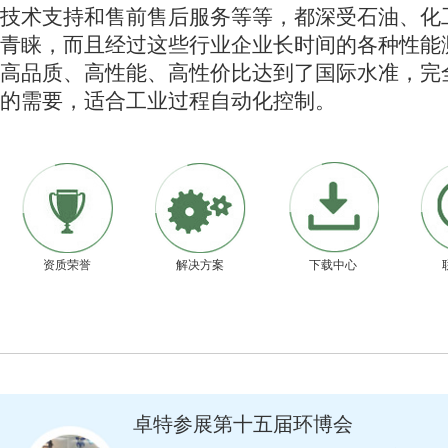
技术支持和售前售后服务等等，都深受石油、化
青睐，而且经过这些行业企业长时间的各种性能
高品质、高性能、高性价比达到了国际水准，完
的需要，适合工业过程自动化控制。
资质荣誉
解决方案
下载中心
卓特参展第十五届环博会