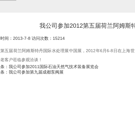
我公司参加2012第五届荷兰阿姆斯
时间：2013-7-8 访问次数：15214
第五届荷兰阿姆斯特丹国际水处理展中国展，2012年6月6-8日在上海世
新老客户莅临参观洽谈！
一条：
我公司参加2011国际石油天然气技术装备展览会
一条：
我公司参加第九届成都泵阀展