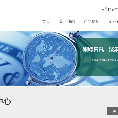
调节阀选
首页
关于我们
产品信息
企业
关