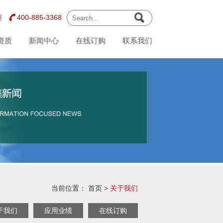
型
400-885-3368
资质
新闻中心
在线订购
联系我们
当前位置：
首页
>
关于我们
于我们
应用业绩
在线订购