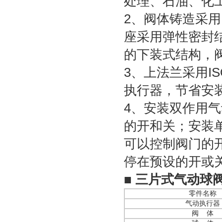
处理、石油、化
2、阀体铸造采
座采用弹性密封
的下装式结构，
3、上法兰采用I
执行器，节省安
4、安装双作用
的开和关；安装
可以控制阀门的
停在预设的开或
■
三片式气动球
零件名称
气动执行器
阀 体