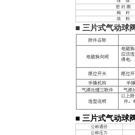
球 体
密 封 圈
阀 杆
填 料
■
三片式气动球
■
三片式气动球
公称通径
公称压力