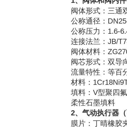
1、阀体和阀内件
阀体形式：三通
公称通径：DN25
公称压力：1.6-6.
连接法兰：JB/T74-
阀体材料：ZG270-
阀芯形式：双导
流量特性：等百
材料：1Cr18Ni9T
填料：V型聚四
柔性石墨填料
2、气动执行器
膜片：丁晴橡胶