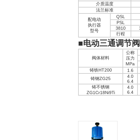
介质温度
法兰标准
QSL
配电动
PSL
执行器
3810
型号
行程
■
电动三通调节阀
公称
阀体材料
压力
MPa
铸铁HT200
1.6
4.0
铸钢ZG25
6.4
铸不锈钢
4.0
6.4
ZG1Cr18Ni9Ti