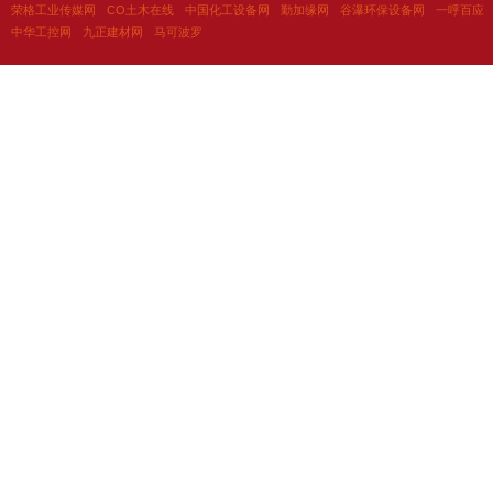
荣格工业传媒网
CO土木在线
中国化工设备网
勤加缘网
谷瀑环保设备网
一呼百应
中华工控网
九正建材网
马可波罗