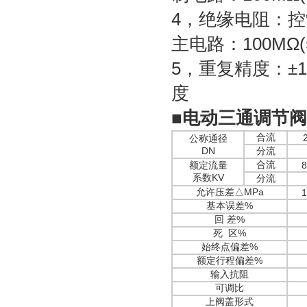
4，绝缘电阻：控制
主电路：100MΩ(5
5，重复精度：±1
度
■
电动三通调节阀
合流
公称通径
DN
分流
合流
额定流量
8
系数KV
分流
允许压差△MPa
1
基本误差%
回 差%
死 区%
始终点偏差%
额定行程偏差%
输入抗阻
可调比
上阀盖形式