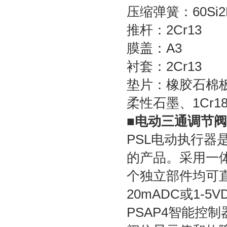
压缩弹簧：60Si2
推杆：2Cr13
膜盖：A3
衬套：2Cr13
垫片：橡胶石棉
柔性石墨、1Cr18
■
电动三通调节阀
PSL电动执行器是
的产品。采用一
个独立部件均可
20mADC或1-
PSAP4智能控